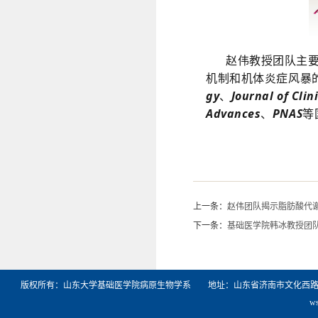
图2. 病毒通
赵伟教授团队主
机制和机体炎症风暴
gy
、
Journal of Clin
Advances
、
PNAS
等
上一条：
赵伟团队揭示脂肪酸代谢
下一条：
基础医学院韩冰教授团队
版权所有：山东大学基础医学院病原生物学系 地址：山东省济南市文化西路44号山东
w