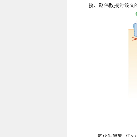
授、赵伟教授为该文
氯化牛磺酸（
T