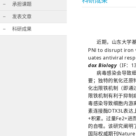
科研成果
承担课题
发表文章
科研成果
近期，山东大学
PNl to disrupt iron
uates antiviral re
dox Biology
（
IF：
病毒感染会导致
要；独特的氧化还原
化出限铁机制（即通
限铁机制有利于抑制
毒感染导致细胞内游离
素连接酶DTX3L表
+
积累。过量
Fe
2+
进
的自噬。该研究阐明
国际权威期刊Natur