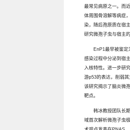
最常见病原之一。而
体周围骨溶解等病症
染，随后孢原质在宿
研究微孢子虫与宿主
EnP1最早被鉴
感染过程中分泌到宿主
入核特性。进一步研究
游p53的表达，削弱
该研究揭示了脑炎微孢
靶点。
韩冰教授团队长
域首次解析微孢子虫
术观点发表在PNAS、Plos 