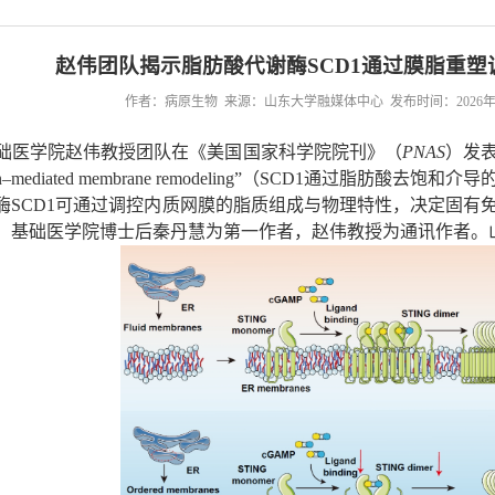
赵伟团队揭示脂肪酸代谢酶SCD1通过膜脂重
作者：病原生物 来源：山东大学融媒体中心 发布时间：2026年04月
医学院赵伟教授团队在《美国国家科学院院刊》（
PNAS
）发表
on–mediated membrane remodeling
”（
SCD1
通过脂肪酸去饱和介导
酶
SCD1
可通过调控内质网膜的脂质组成与物理特性，决定固有
。基础医学院博士后秦丹慧为第一作者，赵伟教授为通讯作者。