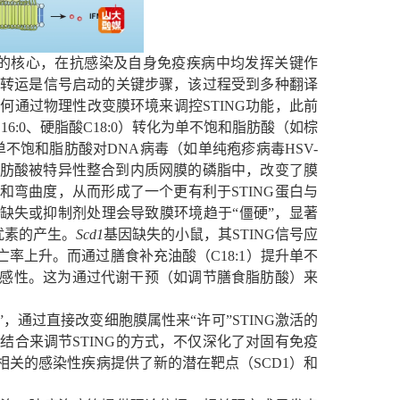
的核心，在抗感染及自身免疫疾病中均发挥关键作
转运是信号启动的关键步骤，该过程受到多种翻译
如何通过物理性改变膜环境来调控
STING
功能，此前
16:0
、硬脂酸
C18:0
）转化为单不饱和脂肪酸（如棕
的单不饱和脂肪酸对
DNA
病毒（如单纯疱疹病毒
HSV-
脂肪酸被特异性整合到内质网膜的磷脂中，改变了膜
性和弯曲度，从而形成了一个更有利于
STING
蛋白与
缺失或抑制剂处理会导致膜环境趋于“僵硬”，显著
扰素的产生。
Scd1
基因缺失的小鼠，其
STING
信号应
亡率上升。而通过膳食补充油酸（
C18:1
）提升单不
感性。这为通过代谢干预（如调节膳食脂肪酸）来
”，通过直接改变细胞膜属性来“许可”
STING
激活的
性结合来调节
STING
的方式，不仅深化了对固有免疫
相关的感染性疾病提供了新的潜在靶点（
SCD1
）和