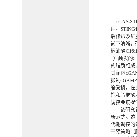
cGAS-ST
用。
STING
后修饰及细
尚不清晰。
榈油酸C16
1
）触发的
S
的脂质组成
其配体
cGA
抑制
cGAM
答受损，在
饱和脂肪酸
调控免疫提
该研究
新范式。这
代谢调控的
干预策略（