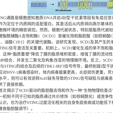
ING
通路是细胞感知胞质
DNA
并启动
I
型干扰素等固有免疫应答
作为定位于内质网的适配蛋白，其激活后从内质网向高尔基体的
胞微环境的精密调控。然而，细胞代谢状态，特别是脂质代谢
硬脂酰辅酶A去饱和酶1（
SCD1
）是催化饱和脂肪酸（如棕榈酸
C
:1、油酸C18:1）的关键代谢酶。该研究发现，SCD1及其产生
TING
信号激活至关重要。机制上，SCD1催化生成的单不饱和
。这种“脂质重塑”降低了膜的脂质堆积密度，增强了膜的流动
MP
结合、并发生二聚化及构象改变的物理微环境。反之，
SCD1
P
与
STING
的结合及后续的
TBK1-IRF3
信号传导，最终削弱I型干
应对
HSV-1
病毒感染时，体内病毒载量更高，炎症损伤更重，死
水平，则可以有效逆转
Scd1
缺失导致的
STING
信号缺陷与病毒易
供了直接依据。
首次揭示了
SCD1
驱动的脂肪酸去饱和作为一种“生物物理检查点
一机制不同于已知的脂质通过共价修饰（如棕榈酰化）或竞争
认识，也为治疗
STING
过度活化相关的自身免疫疾病或功能低下
膳食脂肪酸调节）。