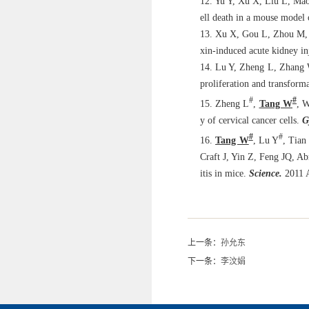
12. Yu Y, Xu X, Liu L, Ma
ell death in a mouse model 
13. Xu X, Gou L, Zhou M, 
xin-induced acute kidney in
14. Lu Y, Zheng L, Zhang 
proliferation and transforma
#
#
15. Zheng L
,
Tang W
, 
y of cervical cancer cells.
Gy
#
#
16.
Tang W
, Lu Y
, Tia
Craft J, Yin Z, Feng JQ, A
itis in mice.
Science.
2011 A
上一条：
孙允东
下一条：
李汶娟