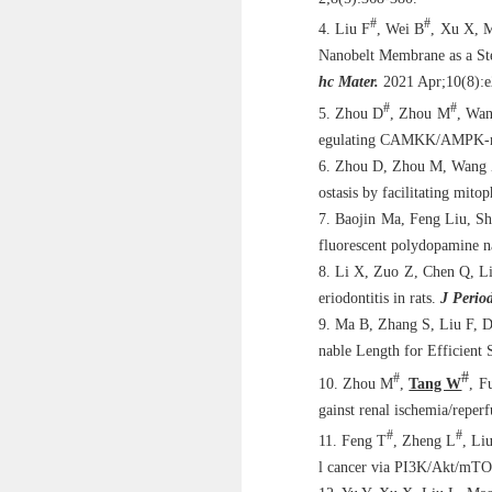
#
#
4. Liu F
, Wei B
, Xu X, 
Nanobelt Membrane as a Ste
hc Mater.
2021 Apr;10(8):
#
#
5. Zhou D
, Zhou M
, Wan
egulating CAMKK/AMPK-med
6. Zhou D, Zhou M, Wang Z
ostasis by facilitating mit
7. Baojin Ma, Feng Liu, S
fluorescent polydopamine na
8. Li X, Zuo Z, Chen Q, L
eriodontitis in rats.
J Perio
9. Ma B, Zhang S, Liu F, 
nable Length for Efficient 
#
#
10. Zhou M
,
Tang W
, F
gainst renal ischemia/reper
#
#
11. Feng T
, Zheng L
, Li
l cancer via PI3K/Akt/mTO